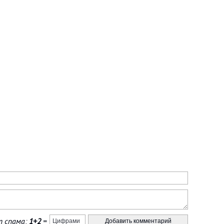
 спама:
1+2
=