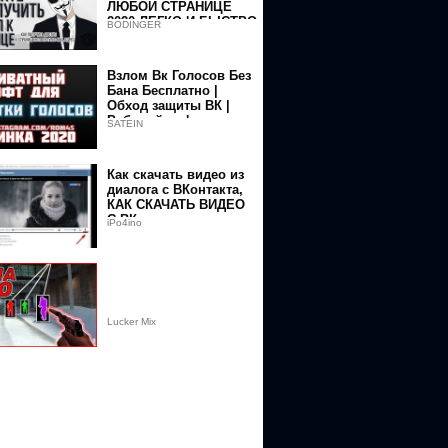
ЛЮБОЙ СТРАНИЦЕ
2020 ЛЕГКО И БЫСТРО
BODINGER
С МОЕЙ ПОМОЩЬЮ
2020
Взлом Вк Голосов Без
Бана Бесплатно |
Обход защиты ВК |
Рабочий софт от
SATEIN
SREHACK.COM /
АКТУАЛЬНО
Как скачать видео из
диалога с ВКонтакта,
КАК СКАЧАТЬ ВИДЕО
С ВК
video_description&redir_token=nLoa-
iPo4ino
Lucker Mix