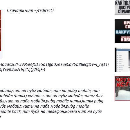
Скачать чит - /redirect?
loads%2F5999e6f0135d18fa026e3e0d79b88ecf&v=l_rq11nxnB4&event=
MjYxN0AxNTg2NjQ2MjE3
обайл,чит на пубг мобайл,чит на pubg mobile,чит
 мобайл читы,скачать чит на пубг мобайл,читы для
айл,чит на пабг мобайл,pubg mobile читы,читы pubg
пубг мобайл,читы на пабг мобайл,pubg mobile
mobile hack,чит пубг на телефон,новый чит на пубг
л