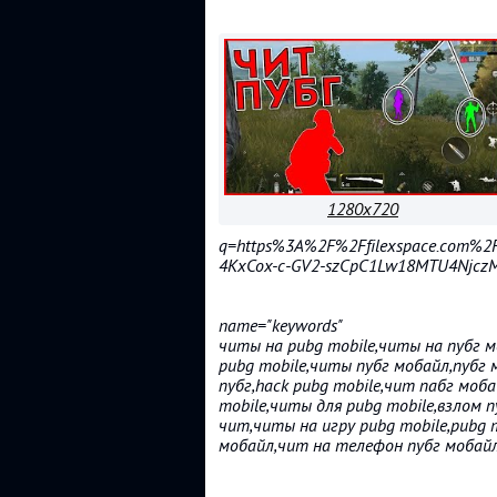
1280x720
q=https%3A%2F%2Ffilexspace.com%2F
4KxCox-c-GV2-szCpC1Lw18MTU4Njcz
name="keywords"
читы на pubg mobile,читы на пубг м
pubg mobile,читы пубг мобайл,пубг
пубг,hack pubg mobile,чит пабг моб
mobile,читы для pubg mobile,взлом 
чит,читы на игру pubg mobile,pubg 
мобайл,чит на телефон пубг мобай