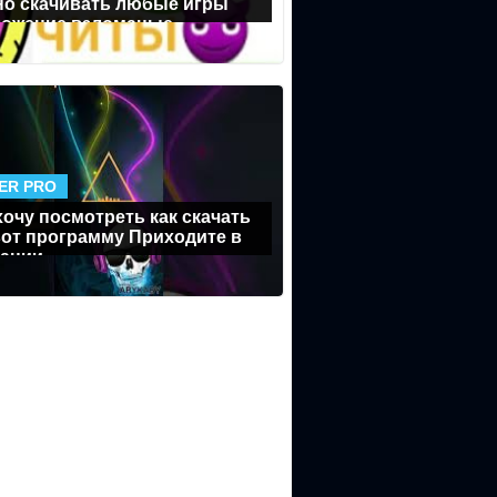
о скачивать любые игры
ожение взломаные
лютно бесплатно;)
ER PRO
хочу посмотреть как скачать
вот программу Приходите в
ании