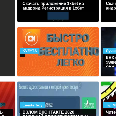
Скачать приложение 1xbet на
Скач
андроид Регистрация в 1хбет
андр
KVEYTS
Лучш
КАК
1WI
СКА
Liemterboy
Tip M
ТЬ
ВЗЛОМ ВКОНТАКТЕ 2020
Чите