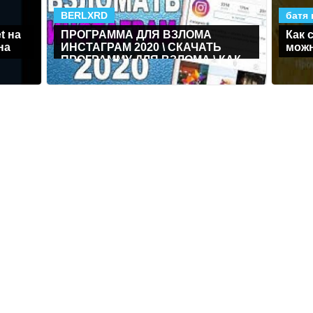
BERLXRD
батя 
t на
ПРОГРАММА ДЛЯ ВЗЛОМА
Как 
на
ИНСТАГРАМ 2020 \ СКАЧАТЬ
можн
ПРОГРАММУ ДЛЯ ВЗЛОМА \ КАК
ВЗЛОМАТЬ INSTAGRAM?