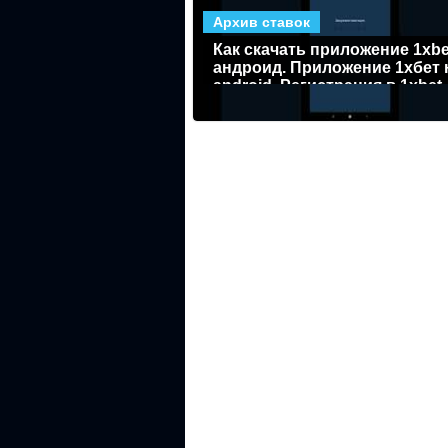
Архив ставок
Как скачать приложение 1xbe
андроид. Приложение 1хбет 
android. Регистрация в 1xbet.