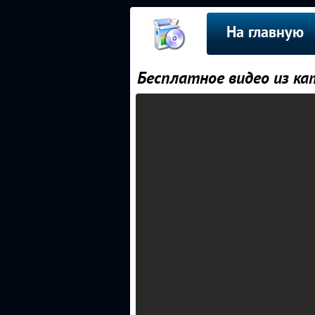
На главную
Бесплатное видео из к