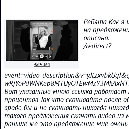
Ребята Как я 
на предложен
описана.
/redirect?
480x360
event=video_description&v=yJtzxvbkUgI
wRjYoPdWNKep8MTUyOTEwMzY3MkAxNT
Вот указанные мною ссылка работает 
процентов Так что скачивайте после о
вроде бы и не скачивать никогда никог
такого предложения скачать видео из 
раньше же это предложение мне очень 