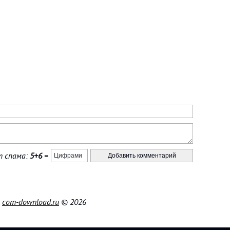
 спама:
5+6
=
|
com-download.ru
© 2026