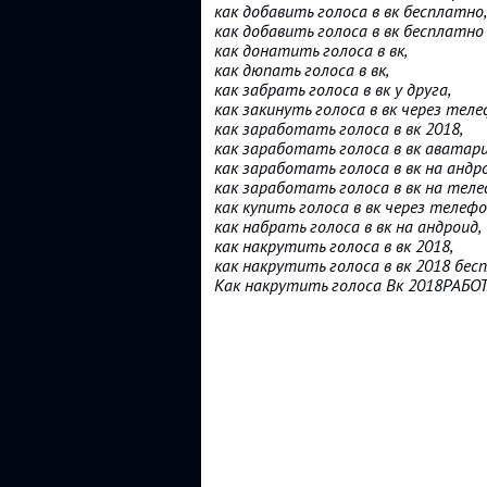
как добавить голоса в вк бесплатно,
как добавить голоса в вк бесплатно
как донатить голоса в вк,
как дюпать голоса в вк,
как забрать голоса в вк у друга,
как закинуть голоса в вк через теле
как заработать голоса в вк 2018,
как заработать голоса в вк аватари
как заработать голоса в вк на андр
как заработать голоса в вк на теле
как купить голоса в вк через телефо
как набрать голоса в вк на андроид,
как накрутить голоса в вк 2018,
как накрутить голоса в вк 2018 бес
Как накрутить голоса Вк 2018РАБО