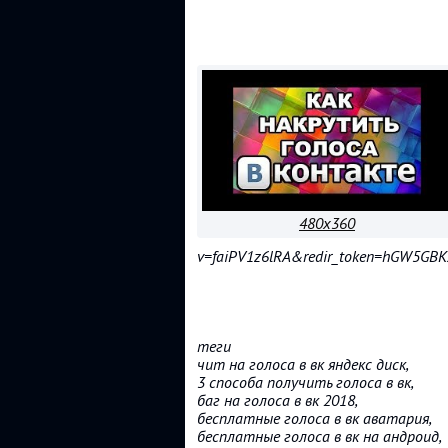
480x360
v=faiPV1z6lRA&redir_token=hGW5G
теги
чит на голоса в вк яндекс диск,
3 способа получить голоса в вк,
баг на голоса в вк 2018,
бесплатные голоса в вк аватария,
бесплатные голоса в вк на андроид,