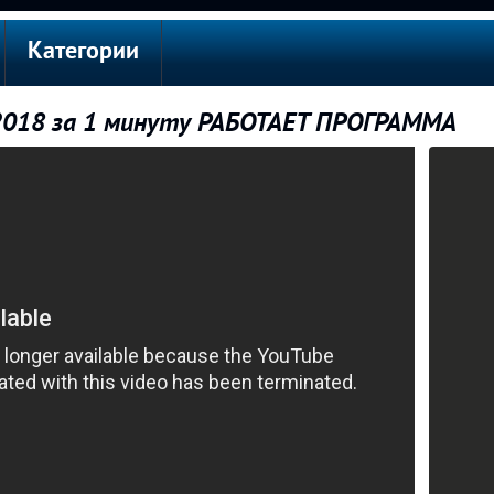
Категории
2018 за 1 минуту РАБОТАЕТ ПРОГРАММА