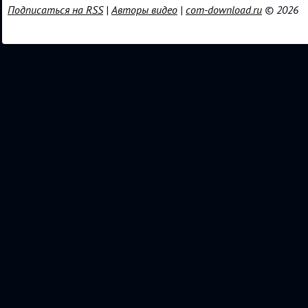
Подписаться на RSS
|
Авторы видео
|
com-download.ru
© 2026