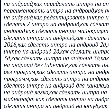
на андроид,как переделать интро на ан
переименовать интро на андроид,как 
на андроид,как редактировать интро н
сделать 2 интро на андроид,как сделат
андроид,как сделать интро майнкрафт 
сделать интро на андроид,как сделать
2016,как сделать интро на андроид 2d,
интро на андроид 2д,как сделать интр
3d,как сделать интро на андроид 3д,ка
на андроид без tubemate,как сделать и
без програм,как сделать интро на андр
программ,как сделать интро на андрои
сделать интро на андроид для канала,
на андроид легко,как сделать интро на
майнкрафт,как сделать интро на андро
сделать интро на андроид на ютуб,как