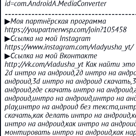
id=com.AndroidA.MediaConverter
⚋⚋⚋⚋⚋⚋⚋⚋⚋⚋⚋⚋⚋⚋⚋⚋⚋⚋⚋
▶Моя партнёрская программа
https://youpartnerwsp.com/join?105458
▶Ссылка на мой Instagram
https://www.instagram.com/vladyusha_yt/
▶Ссылка на мой Вконтакте
http://vk.com/vladusha_yt Как найти это
2d интро на андроид,2д интро на андр
андроид,3d интро на андроид скачать,
андроид,где скачать интро на андроид
андроид,интро на андроид,интро на ан
play,интро на андроид без текста,инт
скачать,как делать интро на андроид,
интро на андроид,как интро на андроид
монтировать интро на андроид,как на