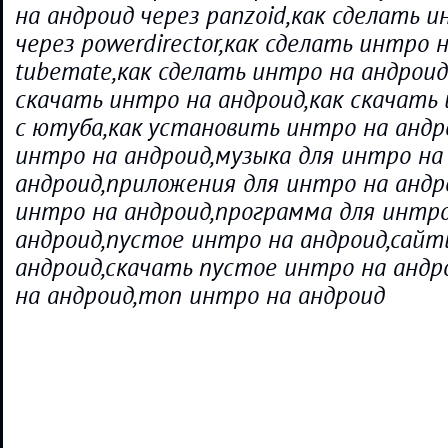
на андроид через panzoid,как сделать 
через powerdirector,как сделать интро 
tubemate,как сделать интро на андроид
скачать интро на андроид,как скачать
с ютуба,как установить интро на анд
интро на андроид,музыка для интро на
андроид,приложения для интро на андр
интро на андроид,программа для интро
андроид,пустое интро на андроид,сайт
андроид,скачать пустое интро на андр
на андроид,топ интро на андроид