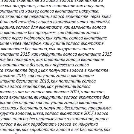
 голоса вконтакте за лайки, голоса вконтакте за
е как накрутить, голоса вконтакте как получить,
онтакте на халяву, голоса вконтакте накрутка,
са вконтакте передать, голоса вконтакте через киви
обильный телефон, голоса вконтакте через приват24,
раина, голоса для вконтакте, как взломать голоса
са вконтакте без программ, как добавить голоса
такте через webmoney, как купить голоса вконтакте
такте через телефон, как купить голоса вконтакте
а вконтакте бесплатно, как накрутить голоса
контакте 2015, как накрутить голоса вконтакте 2015
кте без программ, как оплатить голоса вконтакте
а вконтакте в деньги, как перевести голоса
са вконтакте другу, как получать голоса в контакте
онтакте 2015, как получить голоса вконтакте
онтакте бесплатно 2015, как пополнить голоса
ать голоса вконтакте, как умножить голоса
нтакте, чит на голоса вконтакте 2015, что такое
лоса вконтакте, як накрутити голоса вконтакте без
такте бесплатно как получить голоса вконтакте
лассниках бесплатно, получить бесплатно, программа,
акрутки голосов, шева, голоса вконтакте 2017, голоса
рутка голосов, бесплатные голоса вконтакте, голоса
лоса в вк, как заработать голоса вк, накрутка
вконтакте, как заработать голоса в вк бесплатно, как