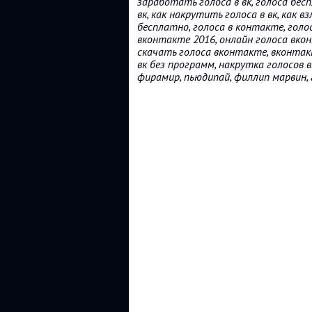
заработать голоса в вк, голоса бесп
вк, как накрутить голоса в вк, как в
бесплатно, голоса в контакте, голо
вконтакте 2016, онлайн голоса вко
скачать голоса вконтакте, вконтакт
вк без программ, накрутка голосов в
фирамир, пьюдипай, филлип марвин, г