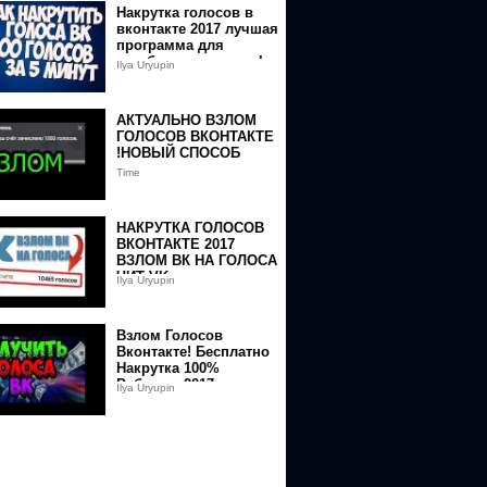
Накрутка голосов в
вконтакте 2017 лучшая
программа для
заработка голосов vk
Ilya Uryupin
АКТУАЛЬНО ВЗЛОМ
ГОЛОСОВ ВКОНТАКТЕ
!НОВЫЙ СПОСОБ
Time
НАКРУТКА ГОЛОСОВ
ВКОНТАКТЕ 2017
ВЗЛОМ ВК НА ГОЛОСА
ЧИТ VK
Ilya Uryupin
Взлом Голосов
Вконтакте! Бесплатно
Накрутка 100%
Работает 2017
Ilya Uryupin