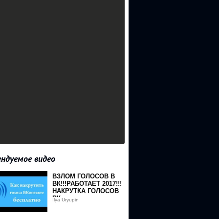
ндуемое видео
ВЗЛОМ ГОЛОСОВ В
ВК!!!РАБОТАЕТ 2017!!!
НАКРУТКА ГОЛОСОВ
ВК
Ilya Uryupin