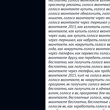
бесплатно, голоса вконтакте взлом,
просмотр рекламы, голоса вконтакт
голоса вконтакте купить, голоса вк
голоса вконтакте обналичить, голо
кошелек, голоса вконтакте через м
голоса вконтакте через терминал ук
вконтакте 2015, как взломать голо
вконтакте, как купить голоса вкон
через киви, как купить голоса вкон
через терминал, как набрать голос
вконтакте, как накрутить голоса в
года, как накрутить голоса вконта
через телефон, как перевести голос
вконтакте другу, как передать голо
бесплатно, как получить голоса вк
бесплатно, как получить голоса вк
вконтакте через телефон, как прод
вконтакте 2015, чит на голоса вко
голоса вконтакте, як накрутити го
программ, як получити голоса вкон
бесплатно, как получить ок в однок
взлом, голоса в вк, программа для н
вконтакте, бесплатные голоса, нак
вконтакте бесплатно, бесплатные го
голосов вк, как заработать голоса 