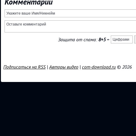
Комментарии
Защита от спама:
8+5
=
Подписаться на RSS
|
Авторы видео
|
com-download.ru
© 2026