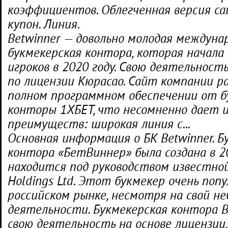
коэффициентов. Облегченная версия с
купон. Линия.
Betwinner — довольно молодая междуна
букмекерская контора, которая начал
игроков в 2020 году. Свою деятельнос
по лицензии Кюрасао. Сайт компании 
полном программном обеспечении от б
конторы 1ХБЕТ, что несомненно дает 
преимуществ: широкая линия с...
Основная информация о БК Betwinner. Б
контора «БетВиннер» была создана в 20
находится под руководством известной
Holdings Ltd. Этот букмекер очень попу
российском рынке, несмотря на свой н
деятельности. Букмекерская контора B
свою деятельность на основе лицензии