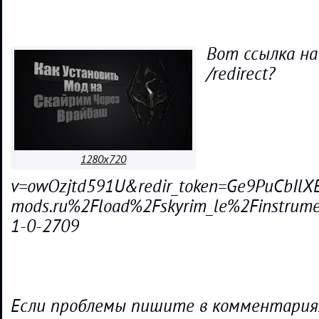
Вот ссылка на
/redirect?
1280x720
v=owOzjtd591U&redir_token=Ge9PuCbI
mods.ru%2Fload%2Fskyrim_le%2Finstrum
1-0-2709
Если проблемы пишите в комментария