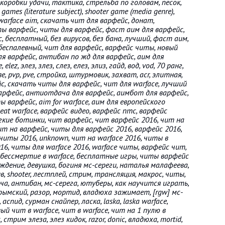
ы, коробки удачи, тактика, стрельба по головам, песок,
 games (literature subject), shooter game (media genre),
arface aim, скачать чит для варфейс, донат,
пы варфейс, читы для варфейс, фаст аим для варфейс,
, бесплатный, без вирусов, без бана, лучший, фаст аим,
 беспалевный, чит для варфейс, варфейс читы, новый
ля варфейс, антибан по жд для варфейс, аим для
elez, элез, злез, слез, елез, элиз, гайд, вод, vod, 70 ранг,
, pvp, pve, стройка, штурмовик, захват, acr, элитная,
с, скачать читы для варфейс, чит для warface, лучший
арфейс, антиотдача для варфейс, аимбот для варфейс,
варфейс, aim for warface, аим для европейского
heat warface, варфейс видео, варфейс птс, варфейс
гкие ботинки, чит варфейс, чит варфейс 2016, чит на
ит на варфейс, читы для варфейс 2016, варфейс 2016,
читы 2016, unknown, чит на warface 2016, читы в
6, читы для warface 2016, warface читы, варфейс чит,
бессмертие в warface, бесплатные игры, читы варфейс
ждение, девушка, богиня мс-сереги, наталья малафеева,
в, shooter, лестплей, стрим, трансляция, макрос, читы,
ча, антибан, мс-серега, ютуберы, как научится играть,
ымский, разор, мортид, владюха зажимает, [rgw] мс-
спид, сурман снайпер, ласка, laska, laska warface,
ый чит в warface, чит в warface, чит на 1 пулю в
стрим элеза, элез кидок, razor, donic, владюха, mortid,