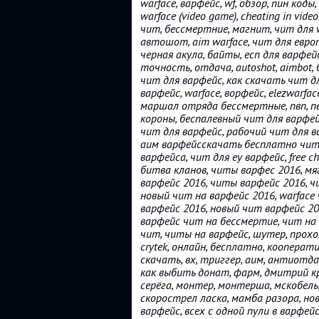
warface, варфейс, wf, обзор, пин код
warface (video game), cheating in video
чит, бессмертние, магнит, чит для w
автошот, aim warface, чит для евро
черная акула, байты, есп для варфейс
точность, отдача, autoshot, aimbot,
чит для варфейс, как скачать чит д
варфейс, warface, ворфейс, elezwarface, 
маршал отряда бессмертные, пвп, пве
короны, беспалевный чит для варфей
чит для варфейс, рабочий чит для в
аим варфейсскачать бесплатно читы 
варфейса, чит для еу варфейс, free c
битва кланов, читы варфес 2016, мя
варфейс 2016, читы варфейс 2016, ч
новый чит на варфейс 2016, warface 
варфейс 2016, новый чит варфейс 201
варфейс чит на бессмертие, чит на 
чит, читы на варфейс, шутер, прохо
crytek, онлайн, бесплатно, кооперати
скачать, вх, триггер, аим, антиотда
как выбить донат, фарм, дмитрий кр
серёга, монтер, монтерша, мскобель, а
скорострел ласка, мамба разора, нов
варфейс, всех с одной пули в варфейс, 