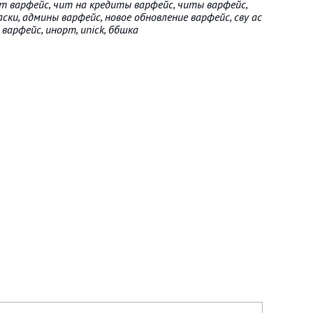
чит варфейс, чит на кредиты варфейс, читы варфейс,
ски, админы варфейс, новое обновление варфейс, сву ас
 варфейс, инорт, unick, ббшка