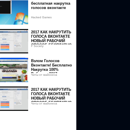
бесплатная накрутка
голосов вконтакте
Hacked Games
2017 КАК НАКРУТИТЬ
ГОЛОСА ВКОНТАКТЕ
НОВЫЙ РАБОЧИЙ
СПОСОБ БЕСПЛАТНО
F Society
ТОП
Взлом Голосов
Вконтакте! Бесплатно
Накрутка 100%
Работает 2017
Читы от майонеза
2017 КАК НАКРУТИТЬ
ГОЛОСА ВКОНТАКТЕ
НОВЫЙ РАБОЧИЙ
СПОСОБ БЕСПЛАТНО
Читы от майонеза
ТОП