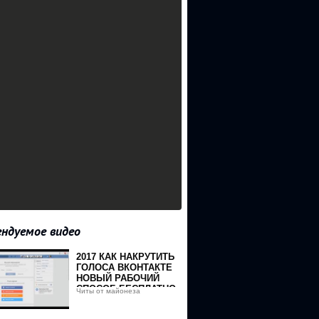
ндуемое видео
2017 КАК НАКРУТИТЬ
ГОЛОСА ВКОНТАКТЕ
НОВЫЙ РАБОЧИЙ
СПОСОБ БЕСПЛАТНО
Читы от майонеза
ТОП