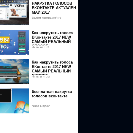
НАКРУТКА ГОЛОСОВ
ВКОНТАКТЕ АКТУАЛЕН
МАЙ 2017
Взлом программ/игр
Как накрутить голоса
ВКонтакте 2017 NEW
САМЫЙ РЕАЛЬНЫЙ
СПОСОБ!
Читы на ВСЕ
Как накрутить голоса
ВКонтакте 2017 NEW
САМЫЙ РЕАЛЬНЫЙ
СПОСОБ
Читы и игры
бесплатная накрутка
голосов вконтакте
Nikita Osipov