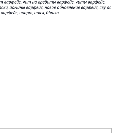
чит варфейс, чит на кредиты варфейс, читы варфейс,
ски, админы варфейс, новое обновление варфейс, сву ас
 варфейс, инорт, unick, ббшка