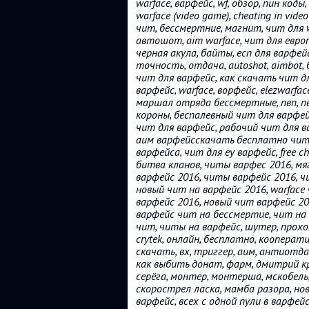
warface, варфейс, wf, обзор, пин код
warface (video game), cheating in video
чит, бессмертние, магнит, чит для w
автошот, aim warface, чит для евро
черная акула, байты, есп для варфейс
точность, отдача, autoshot, aimbot,
чит для варфейс, как скачать чит д
варфейс, warface, ворфейс, elezwarface, 
маршал отряда бессмертные, пвп, пве
короны, беспалевный чит для варфей
чит для варфейс, рабочий чит для в
аим варфейсскачать бесплатно читы 
варфейса, чит для еу варфейс, free c
битва кланов, читы варфес 2016, мя
варфейс 2016, читы варфейс 2016, ч
новый чит на варфейс 2016, warface 
варфейс 2016, новый чит варфейс 201
варфейс чит на бессмертие, чит на 
чит, читы на варфейс, шутер, прохо
crytek, онлайн, бесплатно, кооперати
скачать, вх, триггер, аим, антиотда
как выбить донат, фарм, дмитрий кр
серёга, монтер, монтерша, мскобель, а
скорострел ласка, мамба разора, нов
варфейс, всех с одной пули в варфейс, 