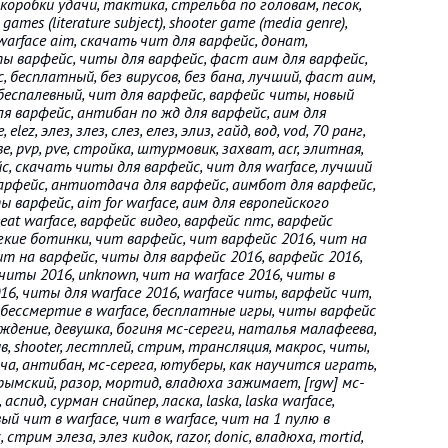
ы, коробки удачи, тактика, стрельба по головам, песок,
 games (literature subject), shooter game (media genre),
arface aim, скачать чит для варфейс, донат,
пы варфейс, читы для варфейс, фаст аим для варфейс,
, бесплатный, без вирусов, без бана, лучший, фаст аим,
 беспалевный, чит для варфейс, варфейс читы, новый
ля варфейс, антибан по жд для варфейс, аим для
elez, элез, злез, слез, елез, элиз, гайд, вод, vod, 70 ранг,
, pvp, pve, стройка, штурмовик, захват, acr, элитная,
с, скачать читы для варфейс, чит для warface, лучший
арфейс, антиотдача для варфейс, аимбот для варфейс,
варфейс, aim for warface, аим для европейского
heat warface, варфейс видео, варфейс птс, варфейс
гкие ботинки, чит варфейс, чит варфейс 2016, чит на
ит на варфейс, читы для варфейс 2016, варфейс 2016,
читы 2016, unknown, чит на warface 2016, читы в
6, читы для warface 2016, warface читы, варфейс чит,
бессмертие в warface, бесплатные игры, читы варфейс
ждение, девушка, богиня мс-сереги, наталья малафеева,
в, shooter, лестплей, стрим, трансляция, макрос, читы,
ча, антибан, мс-серега, ютуберы, как научится играть,
ымский, разор, мортид, владюха зажимает, [rgw] мс-
спид, сурман снайпер, ласка, laska, laska warface,
ый чит в warface, чит в warface, чит на 1 пулю в
стрим элеза, элез кидок, razor, donic, владюха, mortid,