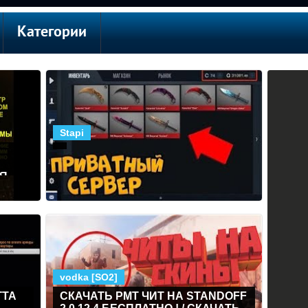
Категории
Stapi
Я
Я
vodka [SO2]
ГТА
СКАЧАТЬ PMT ЧИТ НА STANDOFF