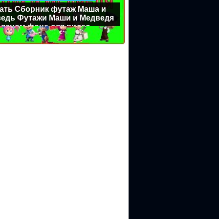
ать Сборник футаж Маша и
едь Футажи Маши и Медведя
еленом фоне для видео
ктирования