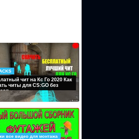
ACKS
латный чит на Кс Го 2020 Как
ать читы для CS:GO без
сов
жи все видео для монтажа