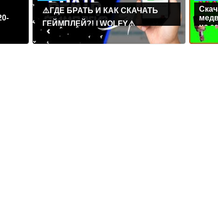
Скач
⚠️ГДЕ БРАТЬ И КАК СКАЧАТЬ
20-
медв
ГЕЙМПЛЕЙ?! | WOLFY⚠️
на з
реда