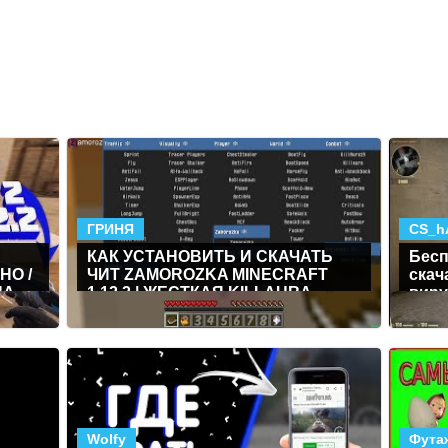
ГРИНЯ
CS_h
КАК УСТАНОВИТЬ И СКАЧАТЬ
Бесп
НО /
ЧИТ ZAMOROZKA MINECRAFT
скач
НА
1.12.2 | ЖЕСТКАЯ KILLAURA,
виру
БЕЗУМНЫЙ FLY
Wolfy
Фута