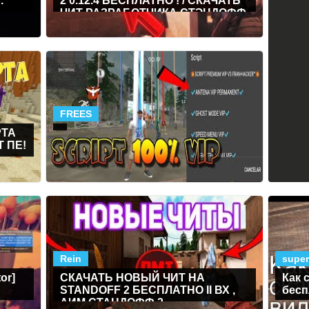
.
2 0.12.4 БЕСПЛАТНО ! / СКАЧАТЬ
ЧИТ РАЗРАБОТЧИКА СТЭНДОФФ
2 0.12.4
FREES
РТА
 ПЕ!
Rein
super
or]
СКАЧАТЬ НОВЫЙ ЧИТ НА
Как 
STANDOFF 2 БЕСПЛАТНО II ВХ ,
бесп
АИМ СТАНДОФФ 2