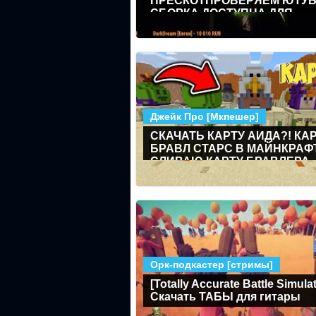
ПРЕСКОТПРОВЕРЯЕМ ЮТУБ
СБОРКА ДОСТУПНА ДЛЯ
СКАЧИВАНИЯ
Джейк Про [Мкпешер]
СКАЧАТЬ КАРТУ АИДА?! КА
БРАВЛ СТАРС В МАЙНКРАФТ
СЛИВАЮ КАРТУ БРАВЛЕРА
АИДА
Орк-подкастер [cтримы]
[Totally Accurate Battle Simulat
Скачать ТАБЫ для гитары