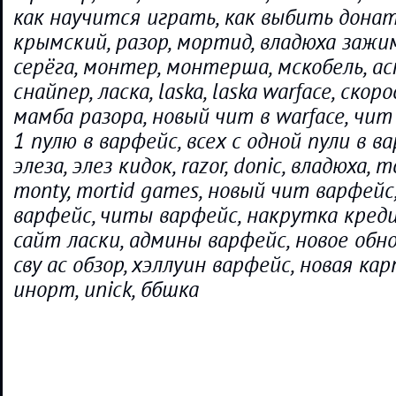
как научится играть, как выбить дона
крымский, разор, мортид, владюха зажим
серёга, монтер, монтерша, мскобель, ас
снайпер, ласка, laska, laska warface, скор
мамба разора, новый чит в warface, чит 
1 пулю в варфейс, всех с одной пули в в
элеза, элез кидок, razor, donic, владюха, mo
monty, mortid games, новый чит варфей
варфейс, читы варфейс, накрутка кред
сайт ласки, админы варфейс, новое обн
сву ас обзор, хэллуин варфейс, новая ка
инорт, unick, ббшка