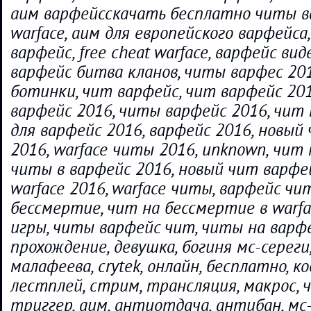
аим варфейсскачать бесплатно читы ва
warface, аим для европейского варфейса,
варфейс, free cheat warface, варфейс вид
варфейс битва кланов, читы варфес 201
ботинки, чит варфейс, чит варфейс 201
варфейс 2016, читы варфейс 2016, чит 
для варфейс 2016, варфейс 2016, новый
2016, warface читы 2016, unknown, чит 
читы в варфейс 2016, новый чит варфе
warface 2016, warface читы, варфейс чи
бессмертие, чит на бессмертие в warf
игры, читы варфейс чит, читы на варфе
прохождение, девушка, богиня мс-сереги
малафеева, crytek, онлайн, бесплатно, ко
лестплей, стрим, трансляция, макрос, ч
триггер, аим, антиотдача, антибан, мс