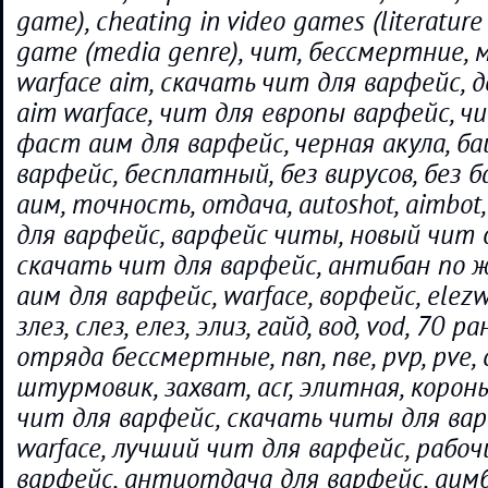
game), cheating in video games (literature 
game (media genre), чит, бессмертние, 
warface aim, скачать чит для варфейс, 
aim warface, чит для европы варфейс, ч
фаст аим для варфейс, черная акула, ба
варфейс, бесплатный, без вирусов, без 
аим, точность, отдача, autoshot, aimbot
для варфейс, варфейс читы, новый чит 
скачать чит для варфейс, антибан по ж
аим для варфейс, warface, ворфейс, elezwar
злез, слез, елез, элиз, гайд, вод, vod, 70 
отряда бессмертные, пвп, пве, pvp, pve,
штурмовик, захват, acr, элитная, корон
чит для варфейс, скачать читы для вар
warface, лучший чит для варфейс, рабо
варфейс, антиотдача для варфейс, аим