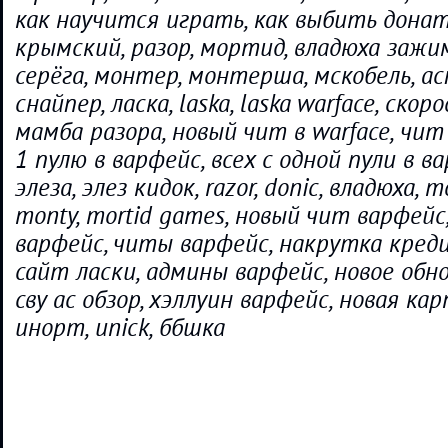
как научится играть, как выбить дона
крымский, разор, мортид, владюха зажим
серёга, монтер, монтерша, мскобель, ас
снайпер, ласка, laska, laska warface, скор
мамба разора, новый чит в warface, чит 
1 пулю в варфейс, всех с одной пули в в
элеза, элез кидок, razor, donic, владюха, mo
monty, mortid games, новый чит варфей
варфейс, читы варфейс, накрутка кред
сайт ласки, админы варфейс, новое обн
сву ас обзор, хэллуин варфейс, новая ка
инорт, unick, ббшка