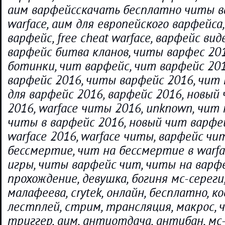
аим варфейсскачать бесплатно читы ва
warface, аим для европейского варфейса,
варфейс, free cheat warface, варфейс вид
варфейс битва кланов, читы варфес 201
ботинки, чит варфейс, чит варфейс 201
варфейс 2016, читы варфейс 2016, чит 
для варфейс 2016, варфейс 2016, новый
2016, warface читы 2016, unknown, чит 
читы в варфейс 2016, новый чит варфе
warface 2016, warface читы, варфейс чи
бессмертие, чит на бессмертие в warf
игры, читы варфейс чит, читы на варфе
прохождение, девушка, богиня мс-сереги
малафеева, crytek, онлайн, бесплатно, ко
лестплей, стрим, трансляция, макрос, ч
триггер, аим, антиотдача, антибан, мс