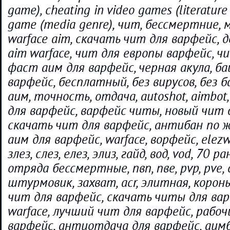
game), cheating in video games (literature 
game (media genre), чит, бессмертние, 
warface aim, скачать чит для варфейс, 
aim warface, чит для европы варфейс, ч
фаст аим для варфейс, черная акула, ба
варфейс, бесплатный, без вирусов, без 
аим, точность, отдача, autoshot, aimbot
для варфейс, варфейс читы, новый чит 
скачать чит для варфейс, антибан по ж
аим для варфейс, warface, ворфейс, elezwar
злез, слез, елез, элиз, гайд, вод, vod, 70 
отряда бессмертные, пвп, пве, pvp, pve,
штурмовик, захват, acr, элитная, корон
чит для варфейс, скачать читы для вар
warface, лучший чит для варфейс, рабо
варфейс, антиотдача для варфейс, аим