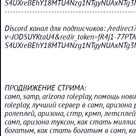
S4UXreBEhY18MTU4Nzg1NTgyNUAxNTg3Nz
-----------------------------------------------
Discord канал для подписчиков: /redirect
v=JODSUYKtaU4&redir_token=fR4j1-77PTA
S4UXreBEhY18MTU4Nzg1NTgyNUAxNTg3Nz
ПРОДВИЖЕНИЕ СТРИМА:
самп, samp, arizona roleplay, помощь нов
roleplay, лучший сервер в самп, аризона 
ролеплей, аризона, crmp, крмп, летспле
самп, аризона туксон, как стать милли
богатым, как стать богатым в самп, к