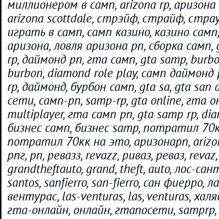
миллионером в самп, arizona rp, аризон
arizona scottdale, стрэйф, страйф, страу
играть в самп, самп казино, казино самп,
аризона, ловля аризона рп, сборка самп, 
rp, даймонд рп, гта самп, gta samp, burb
burbon, diamond role play, самп даймонд
rp, даймонд, бурбон самп, gta sa, gta san 
сети, самп-рп, samp-rp, gta online, гта о
multiplayer, гта самп рп, gta samp rp, di
бизнес самп, бизнес samp, потратил 70к
потратил 70кк на это, аризонарп, arizon
рпг, рп, ревазз, revazz, риваз, реваз, revaz
grandtheftauto, grand, theft, auto, лос-сант
santos, sanfierro, san-fierro, сан фиерро, 
вентурас, las-venturas, las, venturas, халя
гта-онлайн, онлайн, гтапосети, samprp, 