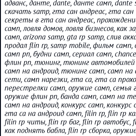
адванс, данте, dante, данте самп, dante 
скачать samp, гта сан андреас, гта сан
секреты в гта сан андреас, прохождени
самп, ловля домов, ловля бизнесов, как 
самп, arizona samp, gta rp samp, слив ак
продал flin rp, samp mobile, фильм самп,
самп рп, будни самп, сериал самп, chance 
флин рп, тюнинг, тюнинг автомобилей
самп на андроид, тюнинг самп, самп на 
сети, самп нарезки, гта са, гта са прохо
перестрелки самп, оружие самп, семья г
оружие флин рп, банда самп, самп на те
самп на андроид, конкурс самп, конкурс 
гта са на андроид самп, filin rp, flin rp 
filin rp читы, flin rp баг, flin rp автобус, f
как поднять бабла, flin rp сборка, оружи