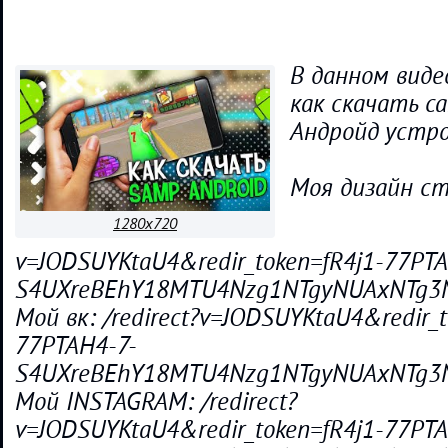
В данном виде
как скачать с
Андройд устр
Моя дизайн сту
1280x720
v=JODSUYKtaU4&redir_token=fR4j1-77PTA
S4UXreBEhY18MTU4Nzg1NTgyNUAxNTg3Nz
Мой вк: /redirect?v=JODSUYKtaU4&redir_t
77PTAH4-7-
S4UXreBEhY18MTU4Nzg1NTgyNUAxNTg3Nz
Мой INSTAGRAM: /redirect?
v=JODSUYKtaU4&redir_token=fR4j1-77PTA