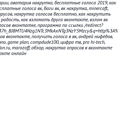
рии, аватария накрутка, бесплатные голоса 2019, как
платные голоса вк, баги вк, вк накрутка, minercaft,
русов, накрутка голосов бесплатно, как накрутить
, радость, как взломать друга вконтакте, взлом вк
лосов вконтатке, программа по ссылки /redirect?
G37h_BJ8MTU4Nzg1NTc3MkAxNTg3NzY5Mzcy&q=http%3A%2F%2Frghost
ов вконтакте, получить голоса в вк, андрей нифёдов,
azhno, game plan, compdude100, цифра тв, pro hi-tech,
lefon.ru, marozoff, обзор, накрутка опросов в вконтакте
такте онлайн