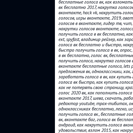
бесплатные голоса вк, как взломать 
вк бесплатно 2017, накрутка голосов
вконтакте, hack vk, накрутить голо
голосов, игры вконтакте, 2019, ава
голосов в вконтакте, лидер тв, чит, 
накрутки голосов вконтакте, голоса
получить голоса в вк бесплатно, как
ext, spyfast, владимир рейзер, как з
голоса вк бесплатно и быстро, накр
быстро получить голоса в вк, опрос
в вк бесплатно, голос вк, бесплатн
получить голоса, накрутка голосов 
вконтакте бесплатные голоса, lets p
предложения вк, одноклассники, хак,
заработать голоса в вк, как купить 
голоса вк быстро, как купить голоса в
как не потерять свою страницу, кража
голос 2020 вк, как пополнить голоса
вконтакте 2017, шева, скачать, рабо
редактор youtube, трах-тибитах, оки
одноклассниках бесплатно, легко, иг
получить голоса вк., бесплатные гол
вк, вконтакте баг, голоса вк беспла
андроид, как накрутить голоса вкон
удовольствие, взлом 2015, как накрут