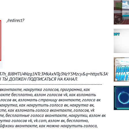
/redirect?
G37h_BJ8MTU4Nzg1NTc3MkAxNTg3NzY5Mzcy&q=https%3A%2F%2Foxy.
 ТЫ ДОЛЖЕН ПОДПИСАТЬСЯ НА КАНАЛ.
-----------------------------------------------------------------------
а вконтакте, накрутка голосов, программа, как
такте бесплатно, взлом голосов vk, как взломать
лосов вк, взломать страницу вконтакте, голоса вк
 накрутка, как накрутить голоса вк, накрутка вк,
е, как взломать голоса вконтакте, голосов, vk
кте, бесплатные голоса вконтакте, накрутки, взлом вк
рутка голосов vk, vk.com, взлом вк, бесплатно,
айфхаки вконтакте, как можно накрутить голоса,