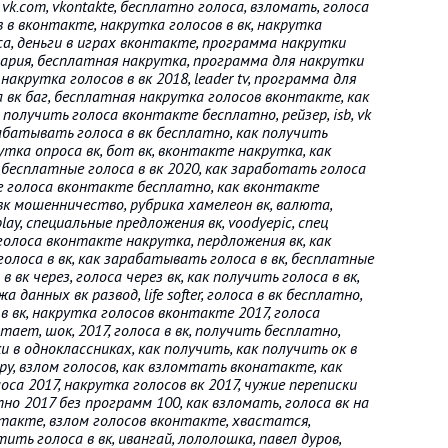
vk.com, vkontakte, бесплатно голоса, взломать, голоса
 в вконтакте, накрутка голосов в вк, накрутка
са, деньги в играх вконтакте, программа накрутки
тария, бесплатная накрутка, программа для накрутки
накрутка голосов в вк 2018, leader tv, программа для
 вк баг, бесплатная накрутка голосов вконтакте, как
 получить голоса вконтакте бесплатно, рейзер, isb, vk
арабатывать голоса в вк бесплатно, как получить
утка опроса вк, бот вк, вконтакте накрутка, как
, бесплатные голоса в вк 2020, как заработать голоса
ые голоса вконтакте бесплатно, как вконтакте
вк мошенничество, рубрика хамелеон вк, валюта,
lay, специальные предложения вк, voodyepic, спец
 голоса вконтакте накрутка, пердложения вк, как
голоса в вк, как зарабатывать голоса в вк, бесплатные
 вк через, голоса через вк, как получить голоса в вк,
 данных вк развод, life softer, голоса в вк бесплатно,
 в вк, накрутка голосов вконтакте 2017, голоса
тает, шок, 2017, голоса в вк, получить бесплатно,
 в одноклассниках, как получить, как получить ок в
ру, взлом голосов, как взломтать вконатакте, как
оса 2017, накрутка голосов вк 2017, чужие переписки
тно 2017 без программ 100, как взломать, голоса вк на
такте, взлом голосов вконтакте, хвастатся,
ить голоса в вк, ивангай, лололошка, павел дуров,