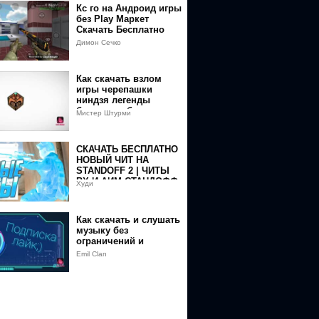
Кс го на Андроид игры
без Play Маркет
Скачать Бесплатно
Димон Сечко
Как скачать взлом
игры черепашки
ниндзя легенды
бесплатно без вирусов
Мистер Штурми
СКАЧАТЬ БЕСПЛАТНО
НОВЫЙ ЧИТ НА
STANDOFF 2 | ЧИТЫ
ВХ И АИМ СТАНДОФФ
st%2Fd%2FtzKb&v=iRLHHzgRKPE&event=video_description
Худи
2
Как скачать и слушать
музыку без
ограничений и
рекламы вк
Emil Clan