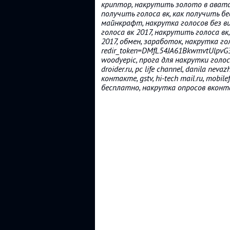
криптор, накрутить золото в авата
получить голоса вк, как получить бес
майнкрафт, накрутка голосов без ви
голоса вк 2017, накрутить голоса вк
2017, обмен, заработок, накрутка го
redir_token=DMfL54JA61BkwmvtUlpv
woodyepic, прога для накрутки голос
droider.ru, pc life channel, danila nev
контакте, gstv, hi-tech mail.ru, mobi
бесплатно, накрутка опросов вкон