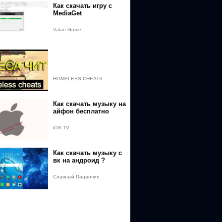
Как скачать игру с
MediaGet
Valan Game
HOMELESS CHEATS
Как скачать музыку на
айфон бесплатно
TE3NjEyNjA5&v=zuZ4CS02S30&event=video_description
iOS TV
Как скачать музыку с
D%D0%98&redir_token=XFqEDV1ZhaWLGPKOv1jkjGJrOSN8MTUxN
вк на андроид ?
Славный Пацанчик