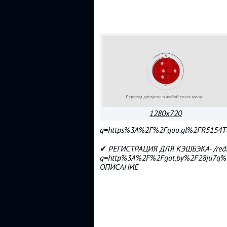
1280x720
q=https%3A%2F%2Fgoo.gl%2FR5154T
✔ РЕГИСТРАЦИЯ ДЛЯ КЭШБЭКА- /redi
q=http%3A%2F%2Fgot.by%2F28ju7
ОПИСАНИЕ