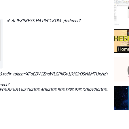
✔ ALIEXPRESS НА РУССКОМ- /redirect?
&redir_token=XFqEDV1ZhaWLGPKOv1jkjGJrOSN8MTUxNzY5OTAwOUAxN
rect?
q%F0%9F%91%87%D0%A0%D0%90%D0%97%D0%92%D0%95%D0%A0%D0%9