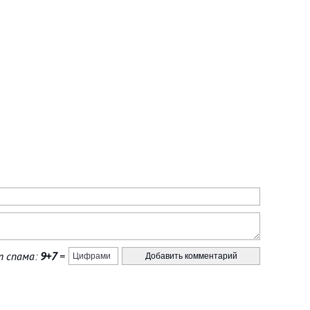
 спама:
9+7
=