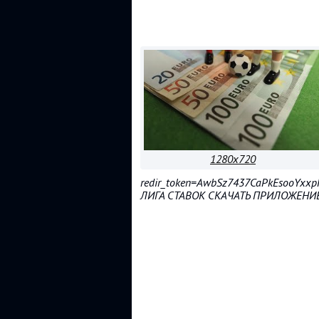
1280x720
redir_token=AwbSz7437CaPkEsooYx
ЛИГА СТАВОК СКАЧАТЬ ПРИЛОЖЕНИ