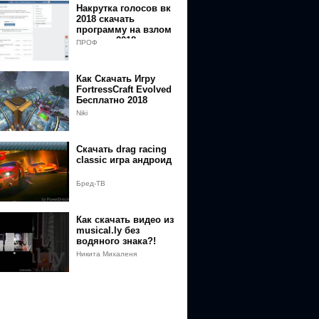
Накрутка голосов вк
2018 скачать
программу на взлом
голосов 2018 яндекс
ПРОФ
диск
Как Скачать Игру
FortressCraft Evolved
Бесплатно 2018
Niki
Скачать drag racing
classic игра андроид
tion&v=zmBjcjRbuMs&q=https%3A%2F%2Fgoo.gl%2FHZKpj8
Бред-ТВ
Как скачать видео из
musical.ly без
водяного знака?!
Никита Михаленя