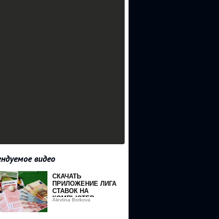
ндуемое видео
СКАЧАТЬ
ПРИЛОЖЕНИЕ ЛИГА
СТАВОК НА
КОМПЬЮТЕР
Alevtina Borkova