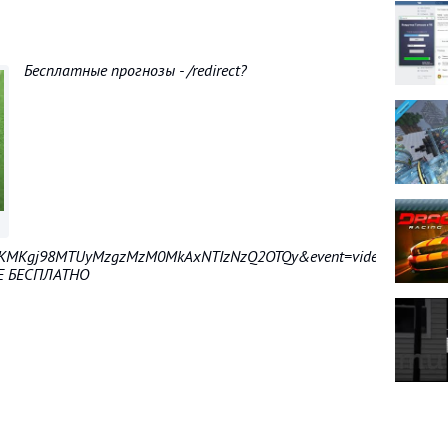
Бесплатные прогнозы - /redirect?
xpKMKgj98MTUyMzgzMzM0MkAxNTIzNzQ2OTQy&event=video_descrip
Е БЕСПЛАТНО