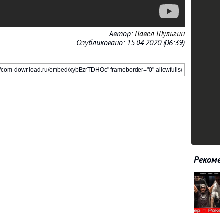
Автор:
Павел Шульгин
Опубликовано: 15.04.2020 (06:39)
Рекоме