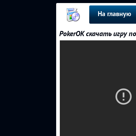
На главную
PokerOK скачать игру п