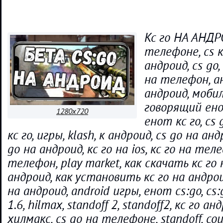
Кс го НА АНДР
телефоне, cs кс
андроид, cs go, к
на телефон, ан
андроид, моби
говорящий ено
1280x720
енот кс го, cs
кс го, игры, klash, к андроид, cs go на ан
go на андроид, кс го на ios, кс го на тел
телефон, play market, как скачать кс го 
андроид, как установить кс го на андрои
на андроид, android игры, енот cs:go, cs:g
1.6, hilmax, standoff 2, standoff2, кс го ан
хилмакс, cs go на телефоне, standoff, cou