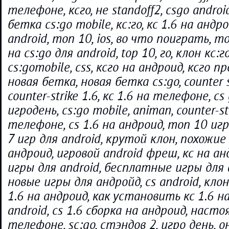
телефоне, ксго, не standoff2, csgo android
бетка cs:go mobile, кс:го, кс 1.6 на андро
android, топ 10, ios, во что поиграть, 
на cs:go для android, top 10, го, клон кс:
cs:gomobile, css, ксго на андроид, ксго п
новая бетка, новая бетка cs:go, counter st
counter-strike 1.6, кс 1.6 на телефоне, cs 
игродень, cs:go mobile, animan, counter-str
телефоне, cs 1.6 на андроид, топ 10 игр
7 игр для android, крутой клон, похожие 
андроид, игровой android фреш, кс на ан
игры для android, бесплатные игры для 
новые игры для андройд, cs android, клоны
1.6 на андроид, как установить кс 1.6 на
android, cs 1.6 сборка на андроид, наст
телефоне, sc:go, стэндов 2, игро день, о