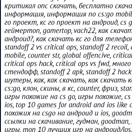
критикал опс скачать, бесплатно скачат
информация, информация по cs:go mobile
го проект, кс го проект на андроид, cs g
геймертоп, gamertop, vach22, как скачат
андроид?, как скачать кс го для телефона
standoff 2 vs critical ops, standoff 2 recoil,
mobile, counter str, global offencive, criti
critical ops hack, critical ops vs fwd, мног
стендофф, standoff 2 apk, standoff 2 hack
шутеры, как, как скачать, как скачать кс
cs:go, клон, скины, в кс, counter, фриз, sta
игры похожие на cs go, игры похожие, cs
ios, top 10 games for android and ios like
похожих на csgo на андроид и ios, goodma
ссылки на скачивание, гудман, goodman
игры, топ 10 лучших игр на андроид/ios, 