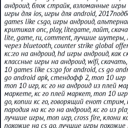
андроид, блок страйк, взломанные игры 
игры для ios, игры для android, 2017подбо
games like csgo, игры андроид, альтерна
критикал опс, play, litegame, лайт, скач
lite, game, ru, comment, лучшие шутеры,
через bluetooth, counter strike global off
кс:го на андроид, hd игры андроид, как с
классные игры на андроид, wifi, скачать,
10 games like cs:go for android, cs go and
go android apk, стендофф 2, топ 10 игр 
топ 10 игр, кс го на андроид из плей мар
маркете, кс го плей маркет, топ 10 игр
go, копии кс го, говорящий енот стрим, 
пародия на кс го на андроид, кс го из pla
лучшие игры, топ игр, cross fire, клони 
похожие на cs go, лучшие игры похожие н