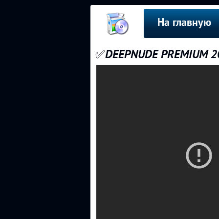
На главную
✅DEEPNUDE PREMIUM 2