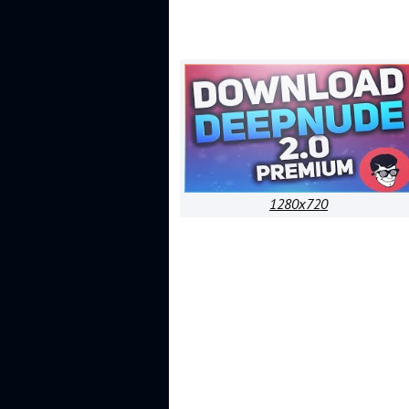
1280x720