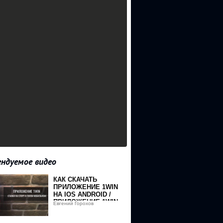
ндуемое видео
КАК СКАЧАТЬ
ПРИЛОЖЕНИЕ 1WIN
НА IOS ANDROID /
ПРИЛОЖЕНИЕ 1WIN
Евгений Горохов
НА IPHONE /1WIN
ПРОМОКОД НА БОНУС