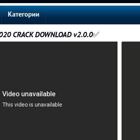
Категории
020 CRACK DOWNLOAD v2.0.0✅