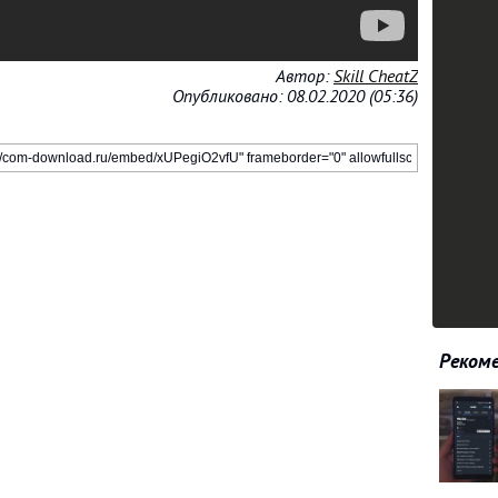
Автор:
Skill CheatZ
Опубликовано: 08.02.2020 (05:36)
Рекоме