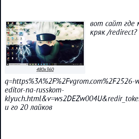
вот сайт где 
кряк /redirect?
480x360
q=https%3A%2F%2Fvgrom.com%2F2526-wo
editor-na-russkom-
klyuch.html&v=ws2DEZw004U&redir_to
и го 20 лайков