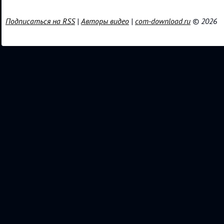
Подписаться на RSS
|
Авторы видео
|
com-download.ru
© 2026