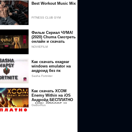
Best Workout Music Mix
FITNESS CLUB GYM
Фильм Сериал ЧУМА!
(2020) Chuma Смотреть
онлайн и скачать
NOVIEFILM
Как скачать exagear
windows emulator на
андроид без пк
Sasha Fortniter
Как скачать XCOM
Enemy Within на iOS
Андройд БЕСПЛАТНО
– 100% СПОСОБ !!!
GaBorRus