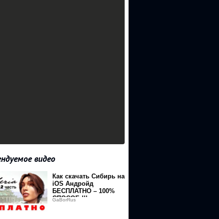
ндуемое видео
Как скачать Сибирь на
iOS Андройд
БЕСПЛАТНО – 100%
СПОСОБ !!!
GaBorRus