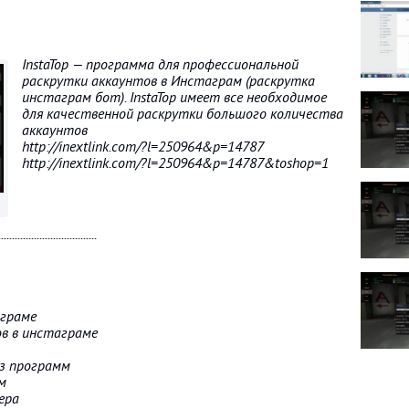
InstaTop — программа для профессиональной
раскрутки аккаунтов в Инстаграм (раскрутка
инстаграм бот). InstaTop имеет все необходимое
для качественной раскрутки большого количества
аккаунтов
http://inextlink.com/?l=250964&p=14787
http://inextlink.com/?l=250964&p=14787&toshop=1
....................................
аграме
ов в инстаграме
з программ
м
ера