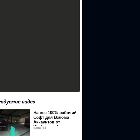
ндуемое видео
На все 100% рабочий
Софт для Взлома
Аккаунтов от
Warface.mp4
gamer43