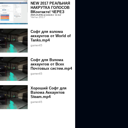
NEW 2017 РЕАЛЬНАЯ
НАКРУТКА ГОЛОСОВ
ВКонтакте! ЧЕРЕЗ
ПРОГРАММУ 'VK
Читы 2017
Hazard'
Софт для взлома
аккаунтов от World of
Tanks.mp4
gamer45
Софт для Взлома
аккаунтов от Всех
Почтовых систем.mp4
gamer45
Хороший Софт для
Взлома Аккаунтов
Steam.mp4
gamer45