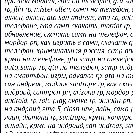
аризона мобайл, гта на телефон, gta sa
rp, flin rp, mister allen, самп на телефон,
аллен, аллен, gta san andreas, гта са, onl
телефоне, гта самп скачать, mordor rp,
обновление, скачать самп на телефон, cr
мордор рп, как играть в самп, скачать g
телефон, криминальная россия, crmp and
крмп на телефоне, gta samp на телефоне
auto, samp-rp, gta на телефон, samp анд
на смартфон, игры, advance rp, gta на 
сан андреас, модпак santrope rp, как ск
андроид, сантроп рп, arizona rp, мордор р
android, rp, role play, evolve rp, онлайн рп
на андроид, гта 5, clash line, лайн, самп 
лаин, diamond rp, santrope, крмп, конкур
онлайн, крмп на андроид, san andreas, sa