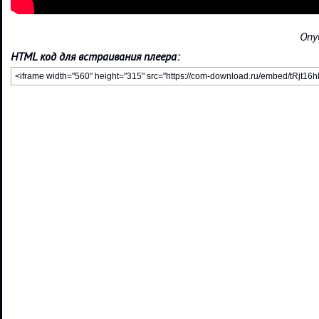
Опу
HTML код для встраивания плеера: