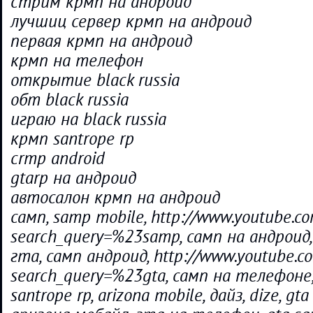
стрим крмп на андроид
лучшиц сервер крмп на андроид
первая крмп на андроид
крмп на телефон
открытие black russia
обт black russia
играю на black russia
крмп santrope rp
crmp android
gtarp на андроид
автосалон крмп на андроид
самп, samp mobile, http://www.youtube.co
search_query=%23samp, самп на андроид,
гта, самп андроид, http://www.youtube.co
search_query=%23gta, самп на телефоне,
santrope rp, arizona mobile, дайз, dize, gt