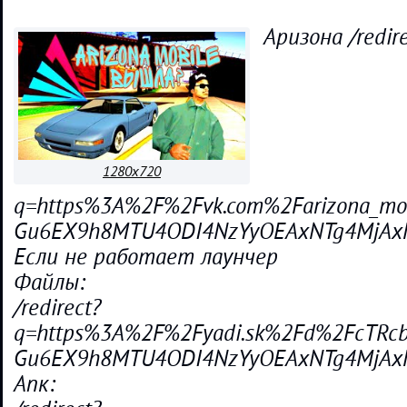
Аризона /redir
1280x720
q=https%3A%2F%2Fvk.com%2Farizona_mob
Gu6EX9h8MTU4ODI4NzYyOEAxNTg4MjAx
Если не работает лаунчер
Файлы:
/redirect?
q=https%3A%2F%2Fyadi.sk%2Fd%2FcTRcb
Gu6EX9h8MTU4ODI4NzYyOEAxNTg4MjAx
Апк: