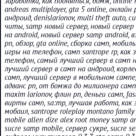
заработка, как подняться, бомж, online ro
andreas multiplayer, gta 5 online, онлайн
андроид, denislarionov, multi theft auto, 
читы, samp новый сервер, новый сервер s
на android, новый сервер samp android, 
рп, обзор, gta online, сборка самп, мобил
игры на телефон, самп santrope rp, как
телефон, самый лучший сервер в самп н
лучший сервер в самп на андроид, корле
самп, лучший сервер в мобильном сампе
адванс рп, от бомжа до милионера самп,
maxim larionov, флин рп, деньги самп, fas
вирты самп, sa:mp, лучшая работа, как
мобаил, santrope roleplay montano family
mobile allen dize alex root money samp a
sucre samp mobile, сервер сукре, sucre se