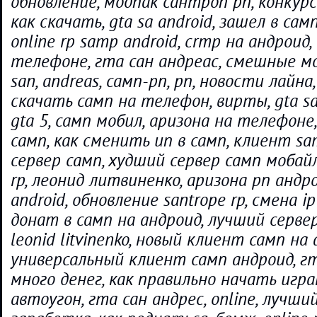
обновление, модпак сантроп рп, конкур
как скачать, gta sa android, зашел в сам
online rp samp android, crmp на андроид
телефоне, гта сан андреас, смешные мо
san, andreas, самп-рп, рп, новости лайна
скачать самп на телефон, вирты, gta s
gta 5, самп мобил, аризона на телефоне
самп, как сменить ип в самп, клиент sa
сервер самп, худший сервер самп мобайл
rp, леонид литвиненко, аризона рп андрои
android, обновление santrope rp, смена i
донат в самп на андроид, лучший серве
leonid litvinenko, новый клиент самп на 
универсальный клиент самп андроид, гт
много денег, как правильно начать игра
автоугон, гта сан андрес, online, лучши