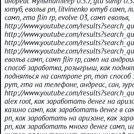
андреас мультиплеер 0.3.7, gta samp 0.3.
ютуб, евольв рп, litvinenko ютуб самп,
самп, гта flin rp, evolve 03, самп евольв,
http://www.youtube.com/results?search_qu
http://www.youtube.com/results?search_q
http://www.youtube.com/results?search_q
http://www.youtube.com/results?search_q
евольв самп, самп flin rp, самп на андро
способ заработка, розыгрыш, как поднят
подняться на сантропе рп, топ способ з
рут, гта на телефоне, андреас, сан, зура
http://www.youtube.com/results?search_q
alex root, как заработать денег на ариз
казино самп, как заработать денег в са
рп, как заработать на аризоне, как за
рп, как заработать много денег самп, и