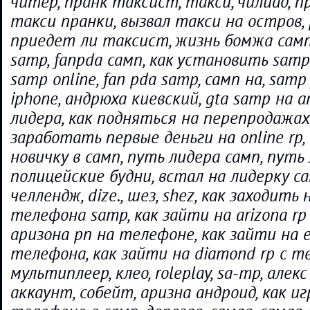
читер, пранк таксист, такси, чилиад, п
такси пранки, вызвал такси на остров, 
приедет ли таксист, жизнь бомжа самп
samp, fanpda самп, как установить samp
samp online, fan pda samp, самп на, samp 
iphone, андрюха киевский, gta samp на a
лидера, как подняться на перепродажах 
заработать первые деньги на online rp,
новичку в самп, путь лидера самп, путь
полицейские будни, встал на лидерку сам
челлендж, dize., шез, shez, как заходить 
телефона samp, как зайти на arizona rp
аризона рп на телефоне, как зайти на e
телефона, как зайти на diamond rp с те
мультиплеер, клео, roleplay, sa-mp, алекс
аккаунт, собейт, аризна андроид, как и