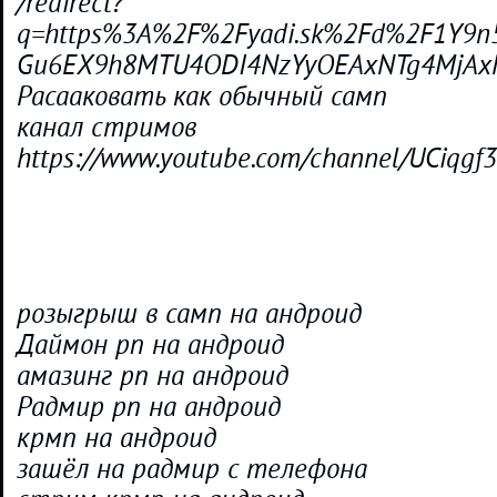
/redirect?
q=https%3A%2F%2Fyadi.sk%2Fd%2F1Y9n5z
Gu6EX9h8MTU4ODI4NzYyOEAxNTg4MjAx
Расааковать как обычный самп
канал стримов
https://www.youtube.com/channel/UCiqg
розыгрыш в самп на андроид
Даймон рп на андроид
амазинг рп на андроид
Радмир рп на андроид
крмп на андроид
зашёл на радмир с телефона