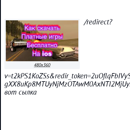
/redirect?
480x360
v=t2kPS1KoZSs&redir_token=2uOflqFbIV
gXX8uKp8MTUyNjMzOTAwM0AxNTI2MjUyNjA
вот сылка