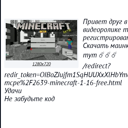
Привет друг 
видеоролике 
регистрироват
Скачать маинк
тут ☄️☄️☄️
1280x720
/redirect?
redir_token=OIBoZJujfm1SqHUUXxXlHbY
mcpe%2F2639-minecraft-1-16-free.html
Удачи
Не забудьте код