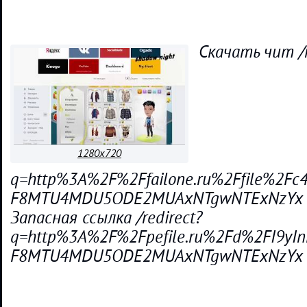
Скачать чит /r
1280x720
q=http%3A%2F%2Ffailone.ru%2Ffile%2Fc4
F8MTU4MDU5ODE2MUAxNTgwNTExNzYx
Запасная ссылка /redirect?
q=http%3A%2F%2Fpefile.ru%2Fd%2FI9yIn
F8MTU4MDU5ODE2MUAxNTgwNTExNzYx