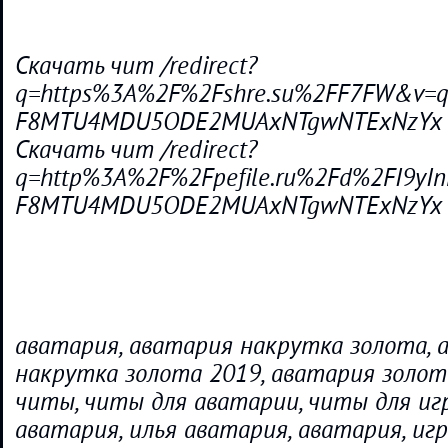
Скачать чит /redirect?
q=https%3A%2F%2Fshre.su%2FF7FW&v=qyq
F8MTU4MDU5ODE2MUAxNTgwNTExNzYx
Скачать чит /redirect?
q=http%3A%2F%2Fpefile.ru%2Fd%2FI9yIn
F8MTU4MDU5ODE2MUAxNTgwNTExNzYx
аватария, аватария накрутка золота, 
накрутка золота 2019, аватария золот
читы, читы для аватарии, читы для иг
аватария, илья аватария, аватария, игр