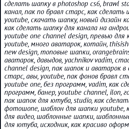
сделать шапку в photoshop cs6, brawl st
канал, пак по бравл старс, как сделать
youtube, скачать шапку, новый дизайн ка
как сделать шапку для канала на андрои
youtube one channel design, превью для 
youtube, много аватарок, котайн, thisish
new design, топовые шапки, orangebrain
аватарок, давыдов, yachnikov vadim, ста
channel design, пак шапок и аватарок в
старс, авы, youtube, пак фонов бравл ста
youtube one, без программ, vadim, как с
программ, банер, youtube channel, ilon, г
пак шапок для ютуба, studio, как сделат
фотошопе, шаблон для шапки youtube,
для видео, шаблонные шапки, шаблонны
для ютуба, исходник, как красиво оформ