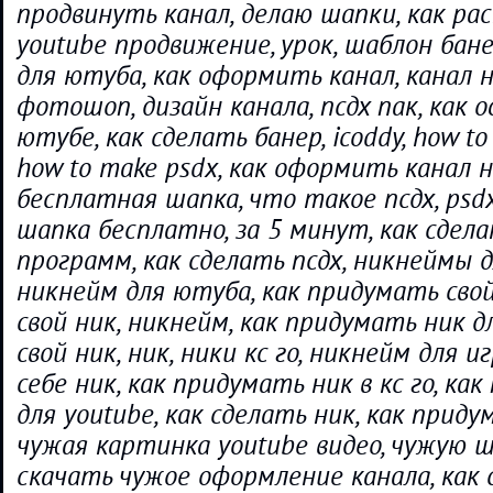
продвинуть канал, делаю шапки, как ра
youtube продвижение, урок, шаблон бан
для ютуба, как оформить канал, канал н
фотошоп, дизайн канала, псдх пак, как
ютубе, как сделать банер, icoddy, how to
how to make psdx, как оформить канал н
бесплатная шапка, что такое псдх, psdx,
шапка бесплатно, за 5 минут, как сдела
программ, как сделать псдх, никнеймы 
никнейм для ютуба, как придумать свой
свой ник, никнейм, как придумать ник дл
свой ник, ник, ники кс го, никнейм для и
себе ник, как придумать ник в кс го, ка
для youtube, как сделать ник, как прид
чужая картинка youtube видео, чужую ш
скачать чужое оформление канала, как