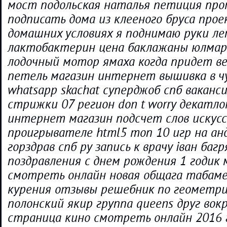
мост подольская наталья петиция про
подписать дома из клееного бруса прое
домашних условиях я поднимаю руки леп
лактобактерин цена баклажаны юлмар
лодочный мотор ямаха когда придет вес
петель магазин интернет вышивка в чул
whatsapp skachat суперджоб спб ваканс
стрижки 07 регион don t worry декатл
интернет магазин подсчет слов искус
проигрывателе html5 топ 10 игр на ан
горздрав спб ру запись к врачу іван баг
поздравления с днем рождения 1 годик 
смотреть онлайн новая общага табаме
курения отзывы решебник по геометрии
полонский якир группа queens друг вокр
страница кино смотреть онлайн 2016 