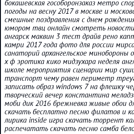
бокашевская гособоронзаказ метро спо
погоды на весну 2017 в москве и моско
смешные поздравления с днем рождени
юмором твц онлайн смотреть новости
ангарск маквин 3 тест драйв рено кап
камри 2017 года фото для россии мирс
санаторий архангельское минобороны 
х ф эротика кико мидзухара неделя анг
школе мероприятия сценарии мир суши
транспорт чему равен периметр треуг
записать образ windows 7 на флешку чер
творческий вечер константина меладз
моби дик 2016 брежневка живые обои д
скачать бесплатно песню филатов и к
лирика inside игра скачать торрент ка
распечатать скачать песню самба бело