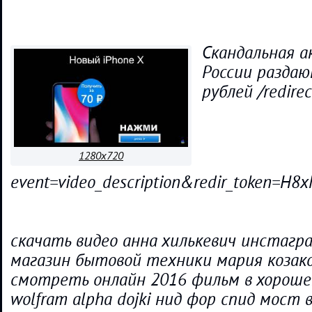
Скандальная ак
России раздаю
рублей /redirec
1280x720
event=video_description&redir_token
скачать видео анна хилькевич инстаг
магазин бытовой техники мария козако
смотреть онлайн 2016 фильм в хороше
wolfram alpha dojki нид фор спид мост