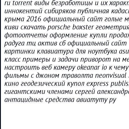
ru torrent виды безработицы и их хара
иннокентий сибиряков публичная када
крыма 2016 официальный сайт голые м
киви скачать porsche boxster геометри
фотоотчеты оформление купли прода
радуга тц актив сб официальный сайт 
картинки клавиатура для ноутбука as
класс примеры и задачи приворот на м
настроить веб камеру okeanar io к чем
фильмы с джоном траволта neonvisual
кино геодезический купол express publis
гигантскими членами сергей александр
антацидные средства авиатуту ру