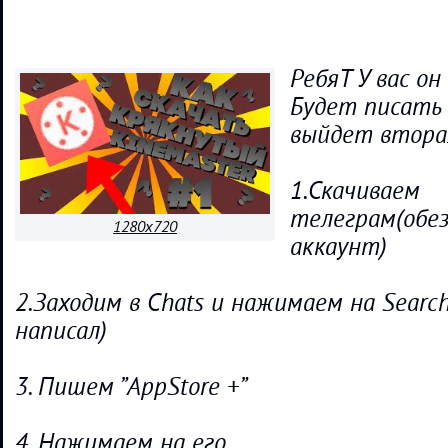
РебяТ У вас он
Будет писать 
выйдет втора
1.Скачиваем
телеграм(обе
1280x720
аккаунт)
2.Заходим в Chats и нажимаем на Searc
написал)
3. Пишем ”AppStore +”
4. Нажимаем на его