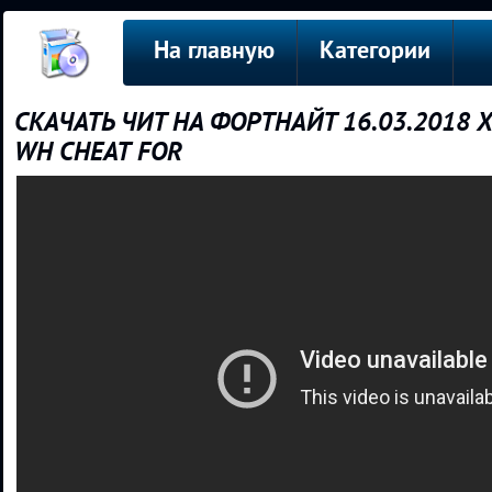
На главную
Категории
СКАЧАТЬ ЧИТ НА ФОРТНАЙТ 16.03.2018 Х
WH CHEAT FOR