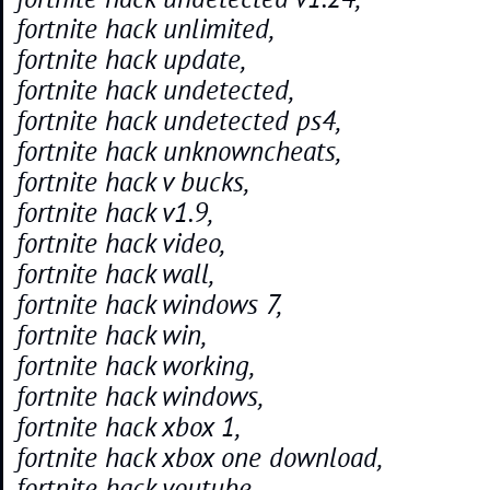
fortnite hack unlimited,
fortnite hack update,
fortnite hack undetected,
fortnite hack undetected ps4,
fortnite hack unknowncheats,
fortnite hack v bucks,
fortnite hack v1.9,
fortnite hack video,
fortnite hack wall,
fortnite hack windows 7,
fortnite hack win,
fortnite hack working,
fortnite hack windows,
fortnite hack xbox 1,
fortnite hack xbox one download,
fortnite hack youtube,