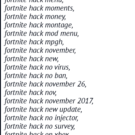
fortnite hack moments,
fortnite hack money,
fortnite hack montage,
fortnite hack mod menu,
fortnite hack mpgh,
fortnite hack november,
fortnite hack new,
fortnite hack no virus,
fortnite hack no ban,
fortnite hack november 26,
fortnite hack nov,
fortnite hack november 2017,
fortnite hack new update,
fortnite hack no injector,
fortnite hack no survey,
fortnite hack on xbox,