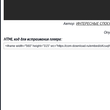
Автор:
ИНТЕРЕСНЫЕ СПОС
Опу
HTML код для встраивания плеера: