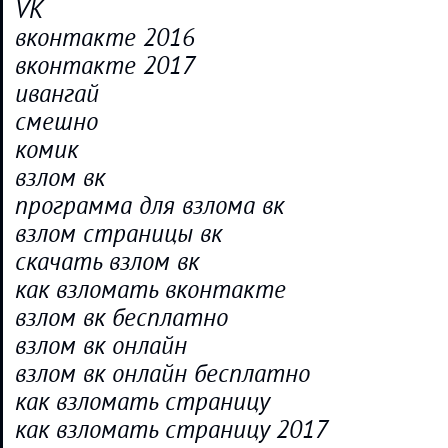
VK
вконтакте 2016
вконтакте 2017
ивангай
смешно
комик
взлом вк
программа для взлома вк
взлом страницы вк
скачать взлом вк
как взломать вконтакте
взлом вк бесплатно
взлом вк онлайн
взлом вк онлайн бесплатно
как взломать страницу
как взломать страницу 2017