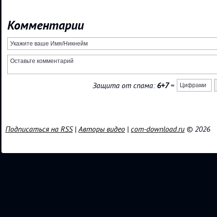
Комментарии
Защита от спама:
6+7
=
Подписаться на RSS
|
Авторы видео
|
com-download.ru
© 2026