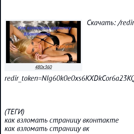
Скачать: /redir
480x360
redir_token=NIg60k0e0xs6KXDkCor6a23
(ТЕГИ)
как взломать страницу вконтакте
как взломать страницу вк