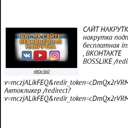
САЙТ НАКРУТК
накрутка подп
бесплатная ins
, ВКОНТАКТЕ
BOSSLIKE /redi
480x360
v=mczjALikFEQ&redir_token=cDmQx2rVR
Автокликер /redirect?
v=mczjALikFEQ&redir_token=cDmQx2rVR