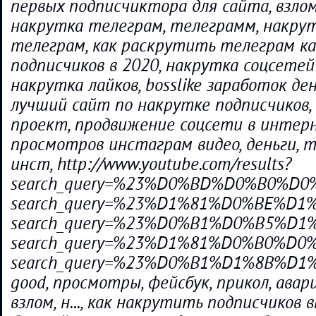
первых подписчиктора для сайта, взлом
накрутка телеграм, телеграмм, накрут
телеграм, как раскрутить телеграм ка
подписчиков в 2020, накрутка соцсетей 
накрутка лайков, bosslike заработок дене
лучший сайт по накрутке подписчиков,
проект, продвижение соцсети в интер
просмотров инстаграм видео, деньги, 
инст, http://www.youtube.com/results?
search_query=%23%D0%BD%D0%B0%D0%
search_query=%23%D1%81%D0%BE%D1%8
search_query=%23%D0%B1%D0%B5%D1%
search_query=%23%D1%81%D0%B0%D0%B9
search_query=%23%D0%B1%D1%8B%D1
good, просмотры, фейсбук, прикол, аварии,
взлом, н..., как накрутить подписчиков 