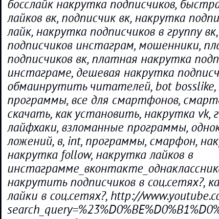
босслайк накрутка подписчиков, быстр
лайков вк, подписчик вк, накрутка подпи
лайк, накрутка подписчиков в группу вк
подписчиков инстаграм, мошенники, п
подписчиков вк, платная накрутка подп
инстаграме, дешевая накрутка подписчи
обмаинрутить читателей, bot bosslike,
программы, все для смартфонов, смарт
скачать, как установить, накрутка vk, г
лайфхаки, взломанные программы, однок
ложений, в, int, программы, смарфон, на
накрутка follow, накрутка лайков в
инстаграмме_вконтакте_однаклассника
накрутить подписчиков в соц.сетях?, 
лайки в соц.сетях?, http://www.youtube.c
search_query=%23%D0%BE%D0%B1%D