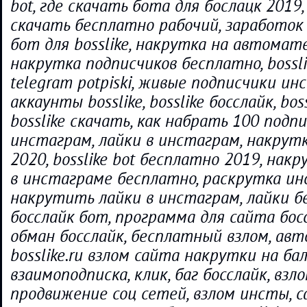
bot, где скачать бота для бослацк 2019,
скачать бесплатно рабочий, заработок 
бот для bosslike, накрутка на автомате
накрутка подписчиков бесплатно, bossli
telegram potpiski, живые подписчики ин
аккаунты bosslike, bosslike босслайк, bos
bosslike скачать, как набрать 100 подпи
инстаграм, лайки в инстаграм, накрут
2020, bosslike bot бесплатно 2019, нак
в инстаграме бесплатно, раскрутка ин
накрутить лайки в инстаграм, лайки б
босслайк бот, программа для сайта босс
обман босслайк, бесплатный взлом, авт
bosslike.ru взлом сайта накрутки на бал
взаимоподписка, клик, баг босслайк, взло
продвижение соц сетей, взлом инсты, с