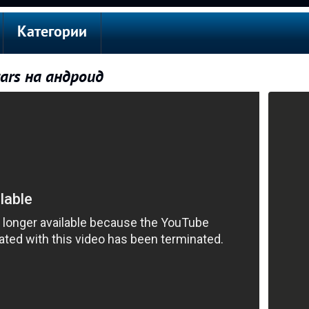
Категории
tars на андроид