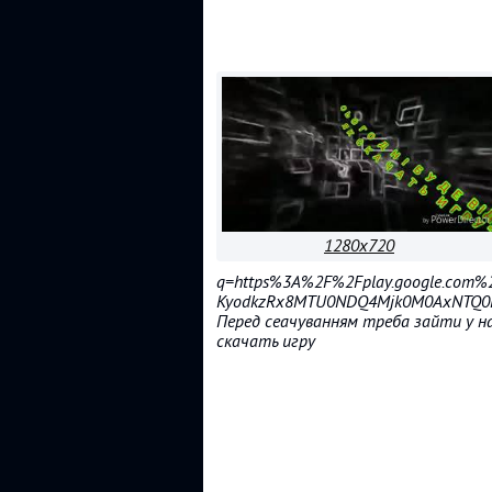
1280x720
q=https%3A%2F%2Fplay.google.com%2
KyodkzRx8MTU0NDQ4Mjk0M0AxNTQ0Mz
Перед сеачуванням треба зайти у 
скачать игру