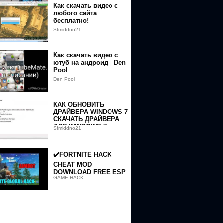
Как скачать видео с
любого сайта
бесплатно!
Sfmiddno21
Как скачать видео с
ютуб на андроид | Den
Pool
Den Pool
КАК ОБНОВИТЬ
ДРАЙВЕРА WINDOWS 7
СКАЧАТЬ ДРАЙВЕРА
ДЛЯ WINDOWS 7
token=GHAsjhGgQEAmafklNg-
Sfmiddno21
БЕСПЛАТНО1
✔️FORTNITE HACK
CHEAT MOD
DOWNLOAD FREE ESP
GAME HACK
AIMBOT WH
UNDETECTABLE PC✔️
08.12