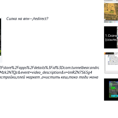
Силка на впн—/redirect?
Fstore%2Fapps%2Fdetails%3Fid%3Dcom.tunnelbear.android&redir_
k2NTQz&event=video_description&v=lmRZN7S65g4
настройки,плей маркет ,очистить кеш,токо тоди мона