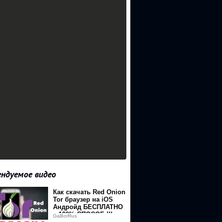
ндуемое видео
Как скачать Red Onion
Tor браузер на iOS
Андройд БЕСПЛАТНО
– 100% СПОСОБ !!!
GaBorRus