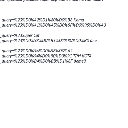
earch_query=%23%D0%A2%D1%80%D0%B8 Кота
search_query=%23%D0%A1%D0%A3%D0%9F%D0%95%D0%A0
h_query=%23Super Cat
search_query=%23%D0%98%D0%B3%D1%80%D0%B0 для
earch_query=%23%D0%9A%D0%98%D0%A2
earch_query=%23%D0%94%D0%9E%D0%9C ТРИ КОТА
earch_query=%23%D0%B4%D0%BB%D1%8F детей