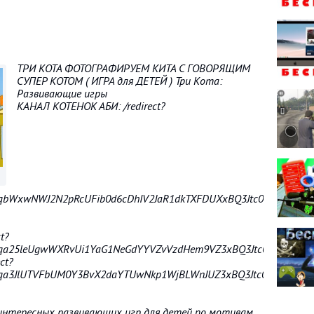
ТРИ КОТА ФОТОГРАФИРУЕМ КИТА С ГОВОРЯЩИМ
СУПЕР КОТОМ ( ИГРА для ДЕТЕЙ ) Три Кота:
Развивающие игры
КАНАЛ КОТЕНОК АБИ: /redirect?
UhqbWxwNWJ2N2pRcUFib0d6cDhIV2JaR1dkTXFDUXxBQ3Jtc0ttX3lhV
t?
Uhqa25leUgwWXRvUi1YaG1NeGdYYVZvVzdHem9VZ3xBQ3Jtc0ttd016e
ct?
Uhqa3JlUTVFbUM0Y3BvX2daYTUwNkp1WjBLWnJUZ3xBQ3Jtc0tueU1z
 интересных развивающих игр для детей по мотивам