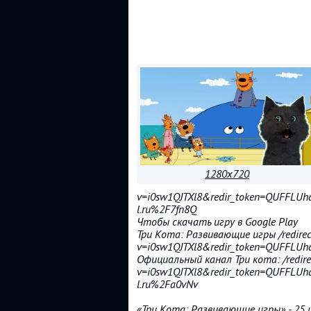
1280x720
v=i0sw1QJTXl8&redir_token=QUFFL
l.ru%2F7fn8Q
Чтобы скачать игру в Google Play
Три Кота: Развивающие игры /redirec
v=i0sw1QJTXl8&redir_token=QUFFL
Официальный канал Три кота: /redire
v=i0sw1QJTXl8&redir_token=QUFFL
l.ru%2Fa0vNv
«Три Кота: Развивающие игры» - 25