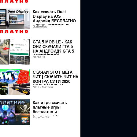
Как скачать Duet
Display на iOS
Андройд БЕСПЛАТНО
– 100% СПОСОБ !!!
GaBorRus
GTA 5 MOBILE - КАК
ОНИ СКАЧАЛИ ГТА 5
НА АНДРОИД? GTA 5
ANDROID/IOS
Логарик
СКАЧАЙ ЭТОТ МЕГА
ЧИТ | СКАЧАТЬ ЧИТ НА
КОНТРА СИТИ 2020
НОВЫЙ ЧИТ НА
2UxUjdBajVVNXFUSTJ6SjA0SmUxa3lHdXhyZkp2VllMU1F6TGxMODBXX
NGT - Матвей
НОВЫЙ КЛИЕНТ aim
wh
Как и где скачать
платные игры
np3a3FJTHR4Z3pkRzZvUmdQMXdUNWtJcWF1NXExal9GNC13TVJqRWY2VW
бесплатно и
безопасно!!!
PolarTedSK
aHoyZWxOUkM0OXQxdlMtb25FeXNQT2RNUFo2UkJsSlBVZndmbHZLZnB