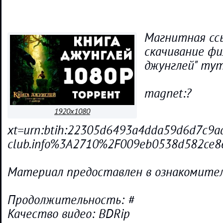
Магнитная сс
скачивание фи
джунглей" тут
magnet:?
1920x1080
xt=urn:btih:22305d6493a4dda59d6d7c9
club.info%3A2710%2F009eb0538d582ce
Материал предоставлен в ознакомител
Продолжительность: #
Качество видео: BDRip