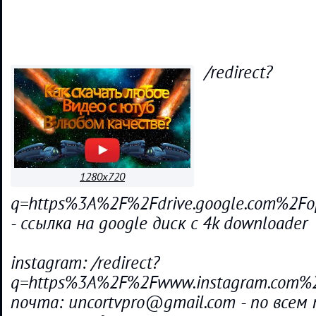
/redirect?
1280x720
q=https%3A%2F%2Fdrive.google.com%2
- ссылка на google диск с 4k downloader
instagram: /redirect?
q=https%3A%2F%2Fwww.instagram.com%
почта: uncortvpro@gmail.com - по всем