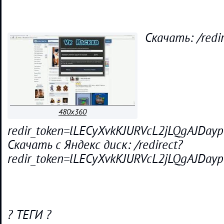
Скачать: /redir
480x360
redir_token=lLECyXvkKJURVcL2jLQgAJD
Скачать с Яндекс диск: /redirect?
redir_token=lLECyXvkKJURVcL2jLQgAJD
? ТЕГИ ?