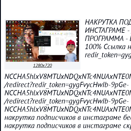
НАКРУТКА ПО
ИНСТАГРАМЕ - 
ПРОГРАММА - 
100% Ссылка н
redir_token=g
1280x720
NCCHA5hlxV8MTUxNDQxNTc4NUAxNTE0MzI
/redirect?redir_token=gygFvycHwIb-9pGe-
NCCHA5hlxV8MTUxNDQxNTc4NUAxNTE0MzI
/redirect?redir_token=gygFvycHwIb-9pGe-
NCCHA5hlxV8MTUxNDQxNTc4NUAxNTE0MzI
накрутка подписчиков в инстаграме б
накрутка подписчиков в инстаграме с