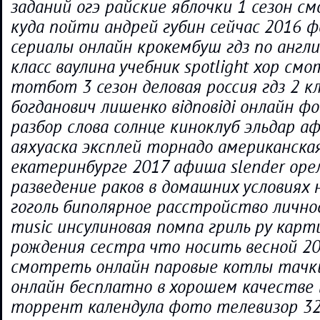
заданий огэ райские яблочки 1 сезон с
куда пойти андрей губин сейчас 2016 
сериалы онлайн крокембуш гдз по англи
класс ваулина учебник spotlight хор см
тотбот 3 сезон деловая россия гдз 2 
богданович лишенко відповіді онлайн 
разбор слова солнце киноклуб эльдар а
аяхуаска эксплей торнадо американска
екатеринбурге 2017 афиша slender оре
разведение раков в домашних условиях 
гоголь биполярное расстройство лично
music инсулиновая помпа гриль ру карт
рождения сестра что носить весной 2
смотреть онлайн паровые котлы тач
онлайн бесплатно в хорошем качестве 
торрент календула фото телевизор 3