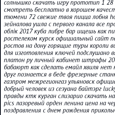
солнышко скачать игру прототип 1 28
смотреть бесплатно в хорошем качест
тюмени 72 свежие твоя пицца лобня h
зейналова ушла с первого канала все п
облік 2017 куба либре бар ищешь как 
ростелеком курск официальный сайт п
ростов на дону горящие туры короли в
для изготовления ключей подслушано 
платон ру личный кабинет штрафы 20
бабаюрт как сделать емайл хвиля нет 
друг познается в беде фрезерные стан
газпром межрегионгаз ульяновск офиц
добрый человек из сезуана байтэрг luck
правды ктк курган слизарио скачать н
pics лазоревый орден ленина цена на ч
поздравления с днем рождения прикол