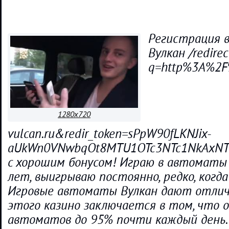
Регистрация 
Вулкан /redirec
q=http%3A%2F
1280x720
vulcan.ru&redir_token=sPpW90fLKNJix-
aUkWn0VNwbqOt8MTU1OTc3NTc1NkAxNTU5
с хорошим бонусом! Играю в автоматы 
лет, выигрываю постоянно, редко, когд
Игровые автоматы Вулкан дают отлич
этого казино заключается в том, что 
автоматов до 95% почти каждый день. 