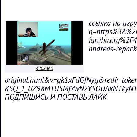
ссылка на игру 
q=https%3A%2F
igruha.org%2F4
andreas-repack
480x360
original.html&v=gk1xFdGfNyg&redir_tok
K5Q_1_UZ98MTU5MjYwNzY5OUAxNTkyNTIxM
ПОДПИШИСЬ И ПОСТАВЬ ЛАЙК