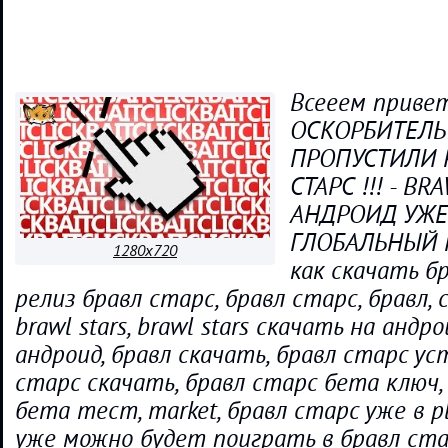
Всееем привет
ОСКОРБИТЕЛЬ
ПРОПУСТИЛИ 
СТАРС !!! - BR
АНДРОИД УЖ
ГЛОБАЛЬНЫЙ Р
1280x720
как скачать бр
релиз бравл старс, бравл старс, бравл, с
brawl stars, brawl stars скачать на андр
андроид, бравл скачать, бравл старс ус
старс скачать, бравл старс бета ключ,
бета тест, market, бравл старс уже в pl
уже можно будет поиграть в бравл ста