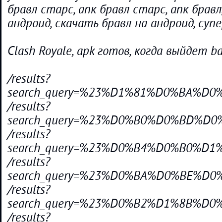
бравл старс, апк бравл старс, апк бравл
андроид, скачать бравл на андроид, супер
Clash Royale, apk готов, когда выйдет ba
/results?
search_query=%23%D1%81%D0%BA%D
/results?
search_query=%23%D0%B0%D0%BD%D
/results?
search_query=%23%D0%B4%D0%B0%D1
/results?
search_query=%23%D0%BA%D0%BE%D
/results?
search_query=%23%D0%B2%D1%8B%D
/results?