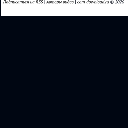
Подписаться на RSS
|
Авторы видео
|
com-download.ru
© 2026