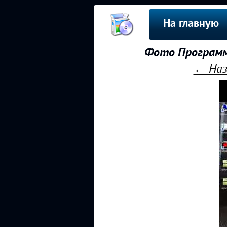
На главную
Фото Программ
← Наз