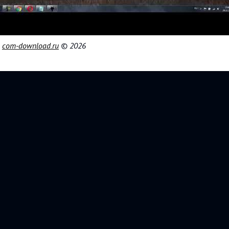
|
com-download.ru
© 2026