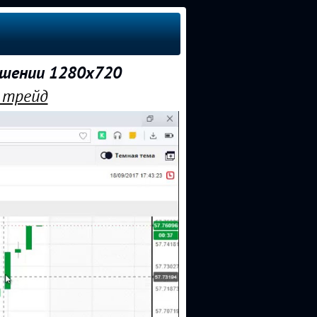
ешении 1280x720
 трейд