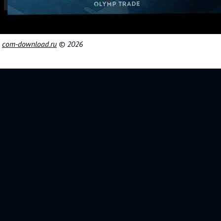
|
com-download.ru
© 2026