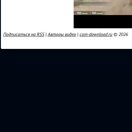
Подписаться на RSS
|
Авторы видео
|
com-download.ru
© 2026