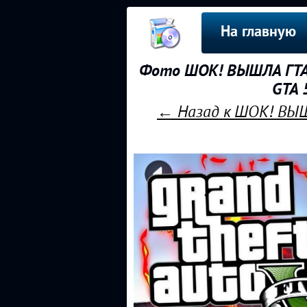
На главную
Фото ШОК! ВЫШЛА ГТА 
GTA 
← Назад к ШОК! ВЫШ