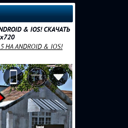
NDROID & IOS! СКАЧАТЬ
0x720
5 НА ANDROID & IOS!