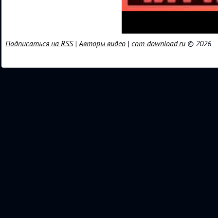
Подписаться на RSS
|
Авторы видео
|
com-download.ru
© 2026